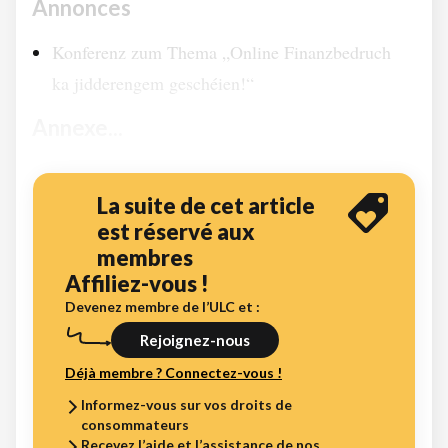
Annonces
Konferenz zum Thema „Online Finanzbedruch
ka jidderengem geschéien!“
Annexe...
La suite de cet article
est réservé aux
membres
Affiliez-vous !
Devenez membre de l’ULC et :
Rejoignez-nous
Déjà membre ? Connectez-vous !
Informez-vous sur vos droits de
consommateurs
Recevez l’aide et l’assistance de nos