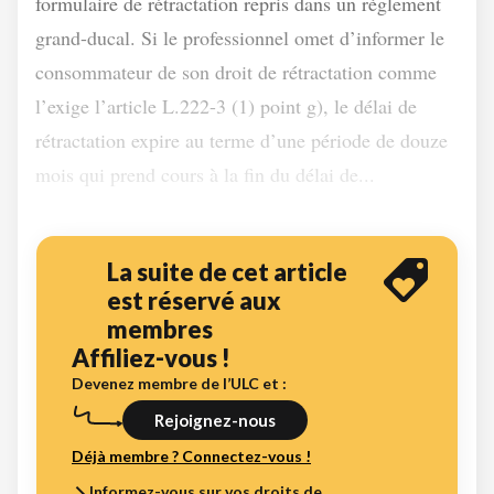
formulaire de rétractation repris dans un règlement
grand-ducal. Si le professionnel omet d’informer le
consommateur de son droit de rétractation comme
l’exige l’article L.222-3 (1) point g), le délai de
rétractation expire au terme d’une période de douze
mois qui prend cours à la fin du délai de...
La suite de cet article
est réservé aux
membres
Affiliez-vous !
Devenez membre de l’ULC et :
Rejoignez-nous
Déjà membre ? Connectez-vous !
Informez-vous sur vos droits de