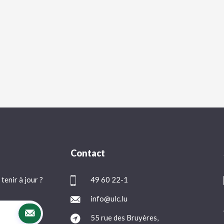
Contact
tenir à jour ?
49 60 22-1
info@ulc.lu
55 rue des Bruyères,