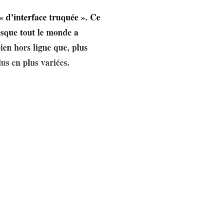
« d’interface truquée ». Ce
sque tout le monde a
ien hors ligne que, plus
us en plus variées.
tection des Données
me « Des interfaces et
plémentées sur les
 et incitant les
isions non