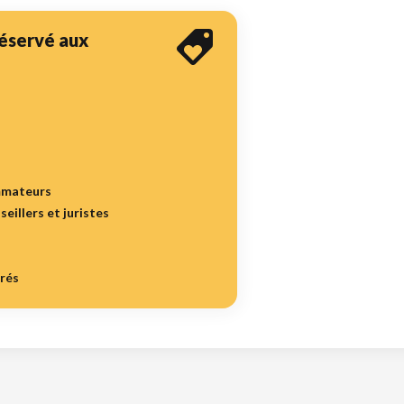
 réservé aux
mmateurs
seillers et juristes
irés