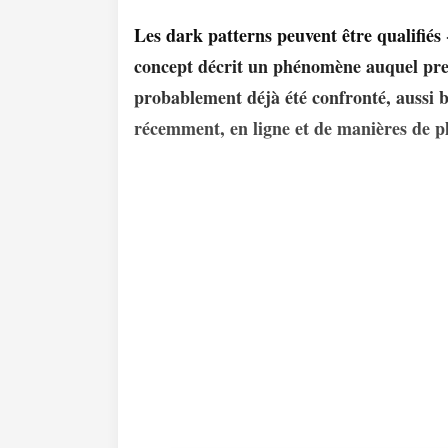
Les dark patterns peuvent être qualifiés 
concept décrit un phénomène auquel pre
probablement déjà été confronté, aussi b
récemment, en ligne et de manières de pl
Le Comité Européen de la Pro
définit les dark patterns com
des expériences utilisateur im
plateformes de médias sociaux
utilisateurs à prendre des déc
intentionnelles, non...