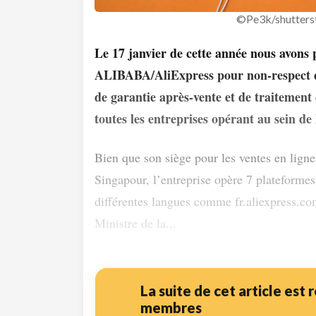
©Pe3k/shutters
Le 17 janvier de cette année nous avons 
ALIBABA/AliExpress pour non-respect de
de garantie après-vente et de traitement d
toutes les entreprises opérant au sein d
Bien que son siège pour les ventes en lign
Singapour, l’entreprise opère 7 plateforme
différentes langues comme fr.aliexpress.co
Ministre de la...
La suite de cet article est
membres