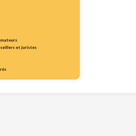
mmateurs
seillers et juristes
irés