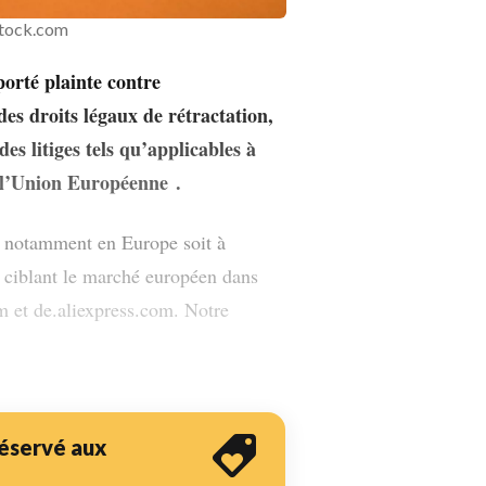
tock.com
porté plainte contre
s droits légaux de rétractation,
es litiges tels qu’applicables à
1
e l’Union Européenne
.
e notamment en Europe soit à
s ciblant le marché européen dans
m et de.aliexpress.com. Notre
 réservé aux