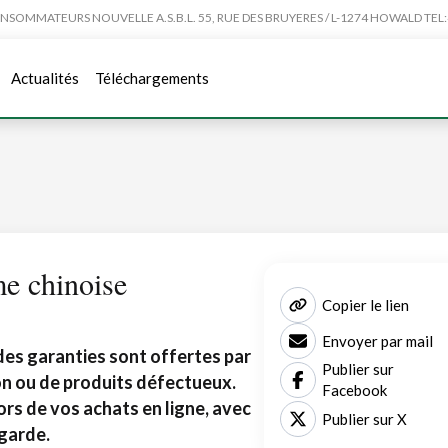
MMATEURS NOUVELLE A.S.B.L. 55, RUE DES BRUYERES / L-1274 HOWALD TEL:4
Actualités
Téléchargements
me chinoise
Copier le lien
Envoyer par mail
 des garanties sont offertes par
Publier sur
on ou de produits défectueux.
Facebook
rs de vos achats en ligne, avec
Publier sur X
 garde.