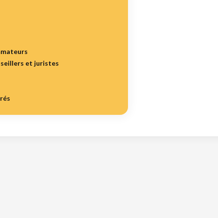
mmateurs
seillers et juristes
irés