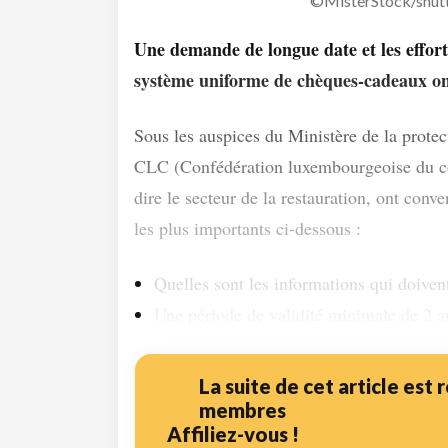
©MisterStock/shut
Une demande de longue date et les effor
système uniforme de chèques-cadeaux on
Sous les auspices du Ministère de la prote
CLC (Confédération luxembourgeoise du 
dire le secteur de la restauration, ont conv
les plus importants ci-dessous :
Quelles sont les informations qui doivent
Une période de validité minimale de 2 an
La suite de cet article est
membres
Affiliez-vous !