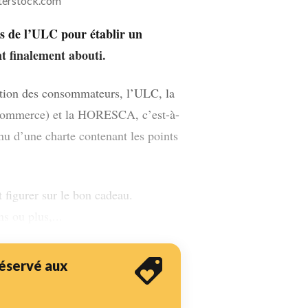
terstock.com
ts de l’ULC pour établir un
t finalement abouti.
ction des consommateurs, l’ULC, la
commerce) et la HORESCA, c’est-à-
enu d’une charte contenant les points
 figurer sur le bon cadeau.
s ou plus,...
 réservé aux