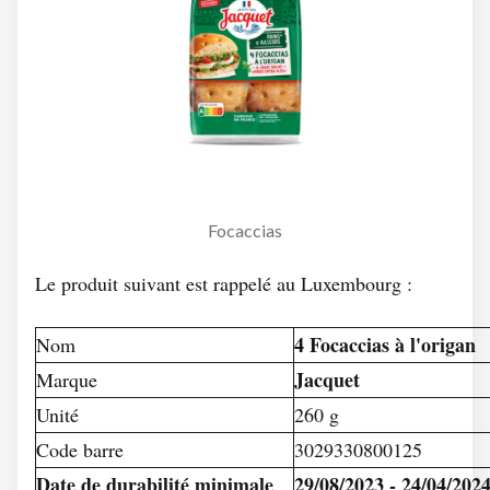
Focaccias
Le produit suivant est rappelé au Luxembourg :
4 Focaccias à l'origan
Nom
Jacquet
Marque
Unité
260 g
Code barre
3029330800125
Date de durabilité minimale
29/08/2023 - 24/04/202