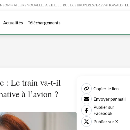
MMATEURS NOUVELLE A.S.B.L. 55, RUE DES BRUYERES / L-1274 HOWALD TEL:4
Actualités
Téléchargements
 : Le train va-t-il
Copier le lien
native à l’avion ?
Envoyer par mail
Publier sur
Facebook
Publier sur X